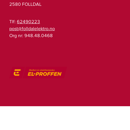
2580
FOLLDAL
Tlf:
62490223
on.ortkeleladllof@tsop
Org nr:
948.48.0468