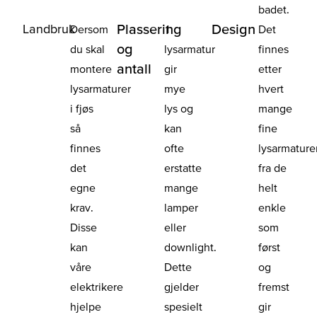
badet.
Landbruk
Plassering
Design
Dersom
1
Det
og
du skal
lysarmatur
finnes
antall
montere
gir
etter
lysarmaturer
mye
hvert
i fjøs
lys og
mange
så
kan
fine
finnes
ofte
lysarmaturer
det
erstatte
fra de
egne
mange
helt
krav.
lamper
enkle
Disse
eller
som
kan
downlight.
først
våre
Dette
og
elektrikere
gjelder
fremst
hjelpe
spesielt
gir