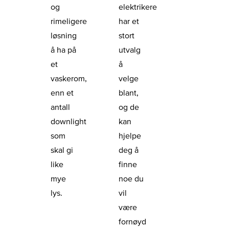
og
elektrikere
rimeligere
har et
løsning
stort
å ha på
utvalg
et
å
vaskerom,
velge
enn et
blant,
antall
og de
downlight
kan
som
hjelpe
skal gi
deg å
like
finne
mye
noe du
lys.
vil
være
fornøyd