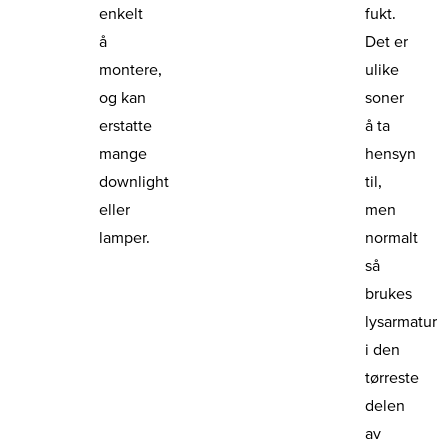
enkelt
fukt.
å
Det er
montere,
ulike
og kan
soner
erstatte
å ta
mange
hensyn
downlight
til,
eller
men
lamper.
normalt
så
brukes
lysarmatur
i den
tørreste
delen
av