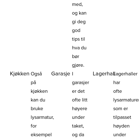
med,
og kan
gi deg
god
tips til
hva du
bør
gjøre.
Kjøkken
Garasje
Lagerhall
Også
I
Lagerhaller
på
garasjer
har
kjøkken
er det
ofte
kan du
ofte litt
lysarmature
bruke
høyere
som er
lysarmatur,
under
tilpasset
for
taket,
høyden
eksempel
og da
under