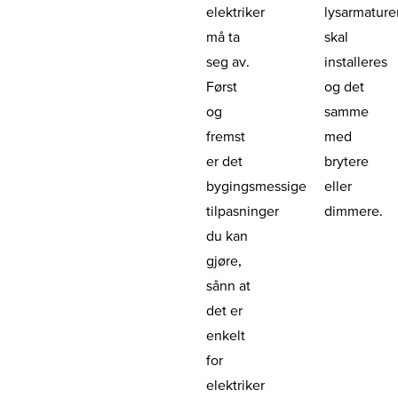
elektriker
lysarmature
må ta
skal
seg av.
installeres
Først
og det
og
samme
fremst
med
er det
brytere
bygingsmessige
eller
tilpasninger
dimmere.
du kan
gjøre,
sånn at
det er
enkelt
for
elektriker