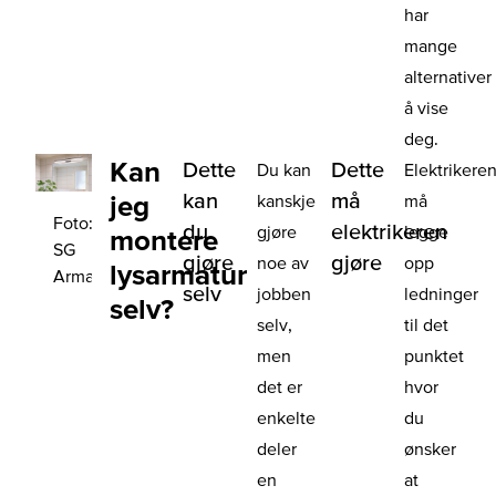
har
mange
alternativer
å vise
deg.
Kan
Dette
Dette
Du kan
Elektrikere
kan
må
jeg
kanskje
må
Foto:
du
elektrikeren
gjøre
legge
montere
SG
gjøre
gjøre
noe av
opp
lysarmatur
Armaturen
selv
jobben
ledninger
selv?
selv,
til det
men
punktet
det er
hvor
enkelte
du
deler
ønsker
en
at