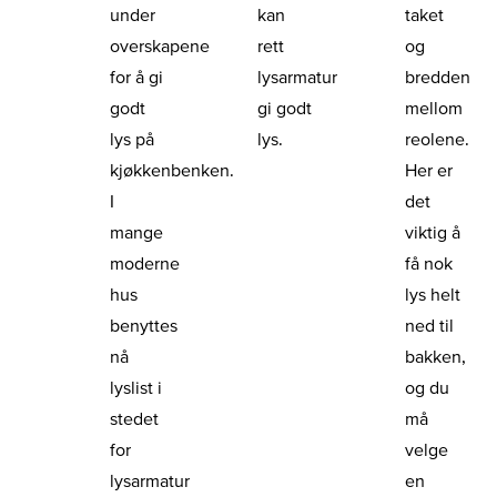
under
kan
taket
overskapene
rett
og
for å gi
lysarmatur
bredden
godt
gi godt
mellom
lys på
lys.
reolene.
kjøkkenbenken.
Her er
I
det
mange
viktig å
moderne
få nok
hus
lys helt
benyttes
ned til
nå
bakken,
lyslist i
og du
stedet
må
for
velge
lysarmatur
en