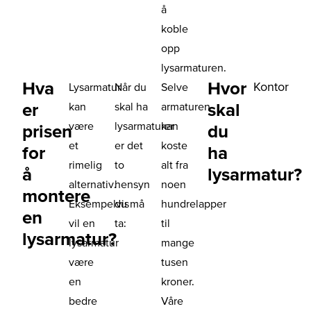
å
koble
opp
lysarmaturen.
Hva
Hvor
Kontor
Lysarmatur
Når du
Selve
er
skal
kan
skal ha
armaturen
være
lysarmaturer
kan
prisen
du
et
er det
koste
for
ha
rimelig
to
alt fra
å
lysarmatur?
alternativ.
hensyn
noen
montere
Eksempelvis
du må
hundrelapper
en
vil en
ta:
til
lysarmatur?
lysarmatur
mange
være
tusen
en
kroner.
bedre
Våre