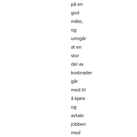
på en
god
måte,
og
unngår
at en
stor
del av
kostnader
går
med til
å kjøre
og
avtale
jobben
med