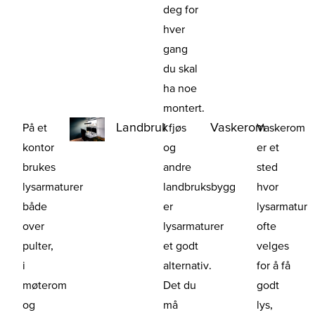
deg for
hver
gang
du skal
ha noe
montert.
Landbruk
Vaskerom
På et
I fjøs
Vaskerom
kontor
og
er et
brukes
andre
sted
lysarmaturer
landbruksbygg
hvor
både
er
lysarmatur
over
lysarmaturer
ofte
pulter,
et godt
velges
i
alternativ.
for å få
møterom
Det du
godt
og
må
lys,