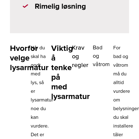
Rimelig løsning
Hvorfor
Viktig
Krav
Bad
Når du
For
og
og
velge
å
skal ha
bad og
våtrom
regler
godt
våtrom
lysarmatur
tenke
med
må du
på
lys, så
alltid
med
er
vurdere
lysarmatur
lysarmatur
om
noe du
belysninge
kan
du skal
vurdere.
installere
Det er
tåler