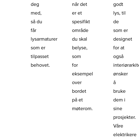
deg
når det
godt
med,
er et
lys, til
så du
spesifikt
de
får
område
som er
lysarmaturer
du skal
designet
som er
belyse,
for at
tilpasset
som
også
behovet.
for
interiørarki
eksempel
ønsker
over
å
bordet
bruke
på et
dem i
møterom.
sine
prosjekter.
Våre
elektrikere