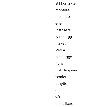
stikkontakter,
montere
elbillader
eller
installere
lydanlegg
i taket.
Ved å
planlegge
flere
installasjoner
samlet
utnytter
du
våre
elektrikere