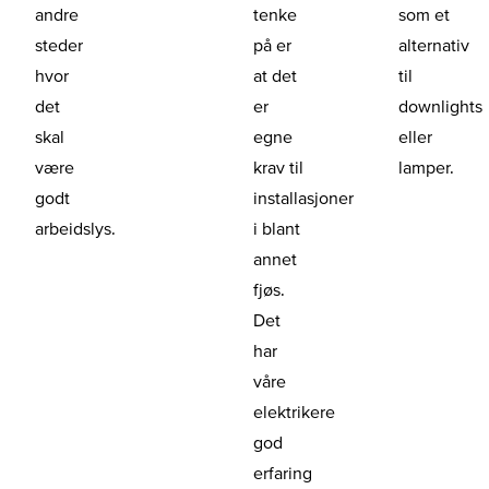
andre
tenke
som et
steder
på er
alternativ
hvor
at det
til
det
er
downlights
skal
egne
eller
være
krav til
lamper.
godt
installasjoner
arbeidslys.
i blant
annet
fjøs.
Det
har
våre
elektrikere
god
erfaring