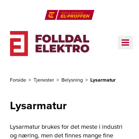
Til hovedinnhold
El-Proffen
ME
Forside
Tjenester
Belysning
Lysarmatur
Du er her
Lysarmatur
Lysarmatur brukes for det meste i industri
og næring, men det finnes mange fine