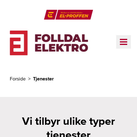
Til hovedinnhold
El-Proffen
ME
Forside
Tjenester
Du er her
Vi tilbyr ulike typer
tjenester