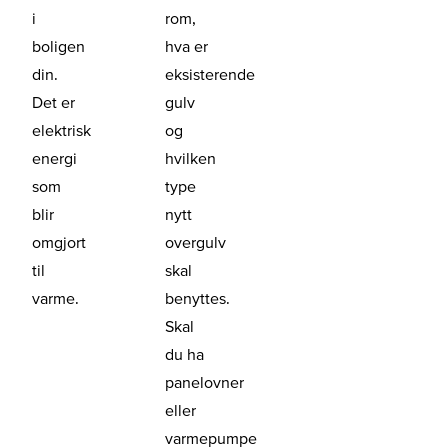
i
rom,
boligen
hva er
din.
eksisterende
Det er
gulv
elektrisk
og
energi
hvilken
som
type
blir
nytt
omgjort
overgulv
til
skal
varme.
benyttes.
Skal
du ha
panelovner
eller
varmepumpe