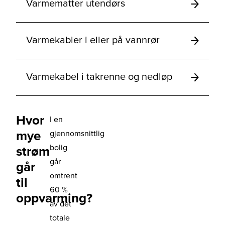
Varmematter utendørs
Varmekabler i eller på vannrør
Varmekabel i takrenne og nedløp
Hvor
I en
mye
gjennomsnittlig
bolig
strøm
går
går
omtrent
til
60 %
oppvarming?
av det
totale