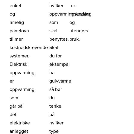
enkel
hvilken
for
og
oppvarmingsløsning
innendørs
rimelig
som
og
panelovn
skal
utendørs
til mer
benyttes.
bruk.
kostnadskrevende
Skal
systemer.
du for
Elektrisk
eksempel
oppvarming
ha
er
gulvvarme
oppvarming
så bør
som
du
går på
tenke
det
på
elektriske
hvilken
anlegget
type