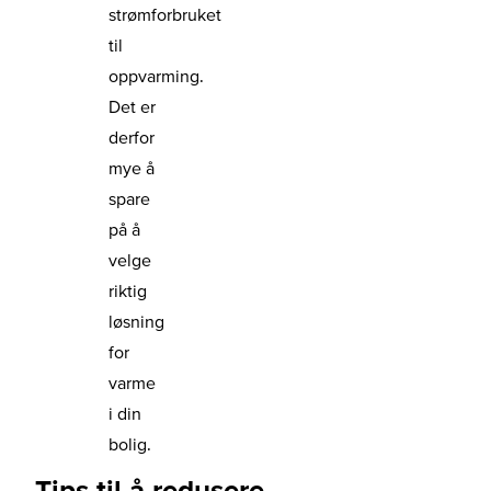
strømforbruket
til
oppvarming.
Det er
derfor
mye å
spare
på å
velge
riktig
løsning
for
varme
i din
bolig.
Tips til å redusere