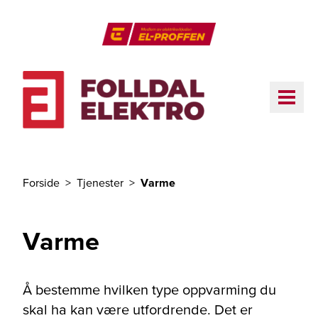
Til hovedinnhold
El-Proffen
ME
Forside
Tjenester
Varme
Du er her
Varme
Å bestemme hvilken type oppvarming du
skal ha kan være utfordrende. Det er