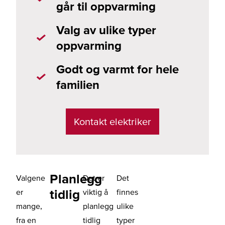
går til oppvarming
Valg av ulike typer
oppvarming
Godt og varmt for hele
familien
Kontakt elektriker
Planlegg
Valgene
Det er
Det
tidlig
er
viktig å
finnes
mange,
planlegg
ulike
fra en
tidlig
typer