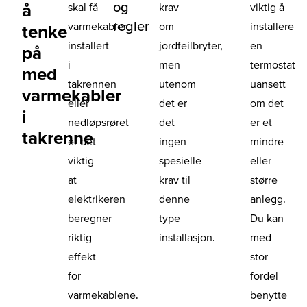
og
å
skal få
krav
viktig å
regler
varmekabler
om
installere
tenke
installert
jordfeilbryter,
en
på
i
men
termostat
med
takrennen
utenom
uansett
varmekabler
eller
det er
om det
i
nedløpsrøret
det
er et
takrenne
er det
ingen
mindre
viktig
spesielle
eller
at
krav til
større
elektrikeren
denne
anlegg.
beregner
type
Du kan
riktig
installasjon.
med
effekt
stor
for
fordel
varmekablene.
benytte