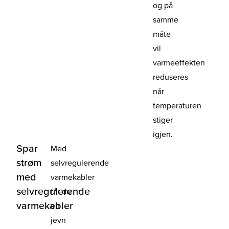
og på
samme
måte
vil
varmeeffekten
reduseres
når
temperaturen
stiger
igjen.
Spar
Med
strøm
selvregulerende
med
varmekabler
selvregulerende
får du
varmekabler
en
jevn