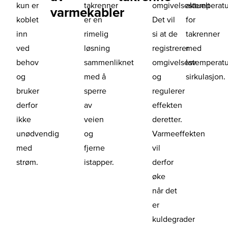
kun er
takrenner
omgivelsestemperatu
aktuelt
varmekabler
koblet
er en
Det vil
for
inn
rimelig
si at de
takrenner
ved
løsning
registrerer
med
behov
sammenliknet
omgivelsestemperat
lav
og
med å
og
sirkulasjon.
bruker
sperre
regulerer
derfor
av
effekten
ikke
veien
deretter.
unødvendig
og
Varmeeffekten
med
fjerne
vil
strøm.
istapper.
derfor
øke
når det
er
kuldegrader