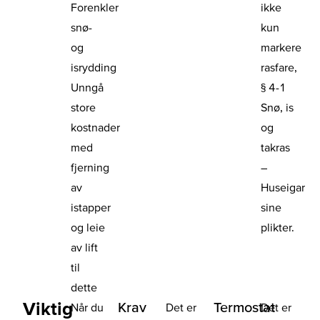
Forenkler
ikke
snø-
kun
og
markere
isrydding
rasfare,
Unngå
§ 4-1
store
Snø, is
kostnader
og
med
takras
fjerning
–
av
Huseigar
istapper
sine
og leie
plikter.
av lift
til
dette
Viktig
Krav
Termostat
Når du
Det er
Det er