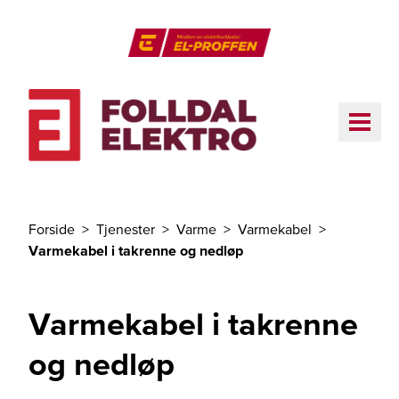
Til hovedinnhold
El-Proffen
ME
Forside
Tjenester
Varme
Varmekabel
Du er her
Varmekabel i takrenne og nedløp
Varmekabel i takrenne
og nedløp