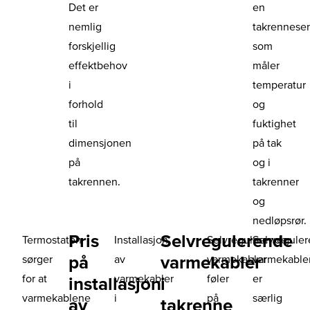
Det er
en
nemlig
takrennese
forskjellig
som
effektbehov
måler
i
temperatur
forhold
og
til
fuktighet
dimensjonen
på tak
på
og i
takrennen.
takrenner
og
nedløpsrør.
Pris
Selvregulerende
Termostaten
Installasjon
Selvregulerende
Selvregule
på
varmekabler
sørger
av
varmekabler
varmekable
for at
varmekabler
føler
er
installasjon
i
varmekablene
i
på
særlig
av
takrenne