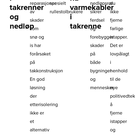
reparasjoner
spesielt
nedløpsrør
du
takrenner
varmekabler
av
rullestolbrukere
sikrer
ikke
og
i
skader
ferdsel
fjerne
nedløp
takrenne
som
og
farlige
snø og
forebygger
istapper.
is har
skader
Det er
forårsaket
på
lovpålagt
på
både
i
takkonstruksjon
bygninger
henhold
En god
og
til de
løsning
mennesker.
nye
der
politivedte
etterisolering
å
ikke er
fjerne
et
istapper
alternativ
og