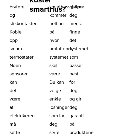
brytere
smarthussystem
hjelper
smarthus?
og
kommer
deg
stikkontakter
helt an
med å
Koble
på
finne
opp
hvor
det
smarte
omfattende
systemet
termostater
systemet
som
Noen
skal
passer
sensorer
være.
best
kan
Du kan
for
det
velge
deg,
være
enkle
og gir
at
løsninger
deg
elektrikeren
som lar
garanti
må
deg
på
sette
styre
produktene