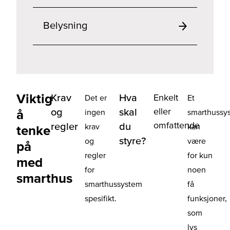
Belysning
Viktig
Krav
Hva
Enkelt
Det er
Et
eller
og
skal
å
ingen
smarthussy
omfattende
regler
du
krav
kan
tenke
styre?
og
være
på
regler
for kun
med
for
noen
smarthus
smarthussystem
få
spesifikt.
funksjoner,
som
lys