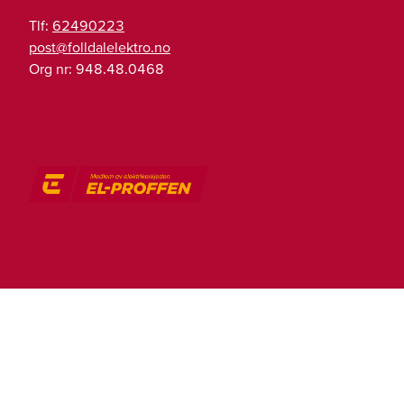
Tlf:
62490223
on.ortkeleladllof@tsop
Org nr:
948.48.0468