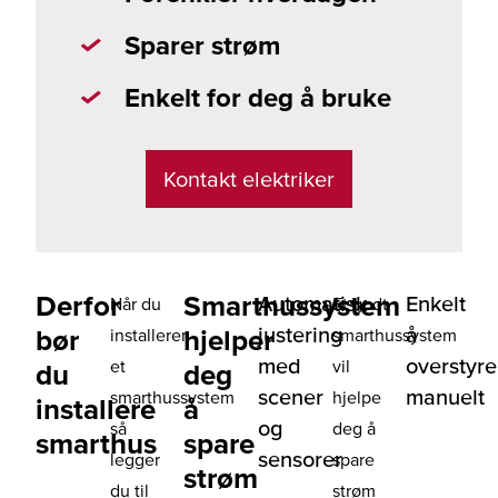
Sparer strøm
Enkelt for deg å bruke
Kontakt elektriker
Derfor
Smarthussystem
Automatisk
Enkelt
Når du
Et godt
justering
å
bør
hjelper
installerer
smarthussystem
med
overstyre
et
vil
du
deg
scener
manuelt
smarthussystem
hjelpe
installere
å
og
så
deg å
smarthus
spare
sensorer
legger
spare
strøm
du til
strøm