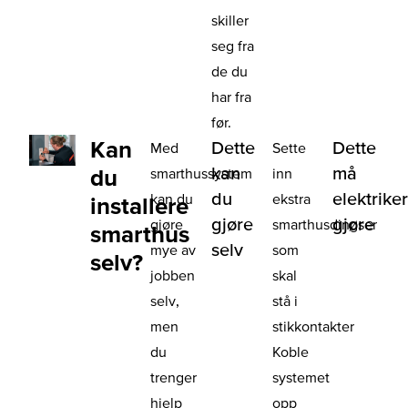
skiller
seg fra
de du
har fra
før.
Kan
Dette
Dette
Med
Sette
kan
må
du
smarthussystem
inn
du
elektrike
kan du
ekstra
installere
gjøre
gjøre
gjøre
smarthusdingser
smarthus
selv
mye av
som
selv?
jobben
skal
selv,
stå i
men
stikkontakter
du
Koble
trenger
systemet
hjelp
opp