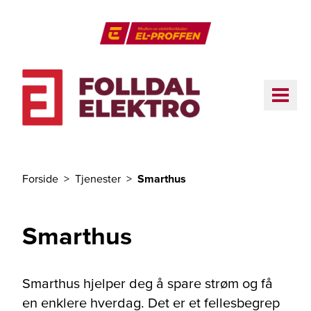
Til hovedinnhold
El-Proffen
ME
Forside
Tjenester
Smarthus
Du er her
Smarthus
Smarthus hjelper deg å spare strøm og få
en enklere hverdag. Det er et fellesbegrep