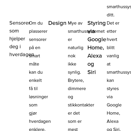
smarthussy
ditt.
Sensorer
Design
Styring
Om du
Mye av
Det er
som
via
plasserer
smarthussystemet
etter
hjelper
Google
sensorer
er
hvert
deg i
Home,
på en
naturlig
blitt
hverdagen
Alexa
smart
nok
vanlig
og
måte
ikke
at
Siri
kan du
synlig.
smarthussy
enkelt
Brytere,
kan
få til
dimmere
styres
løsninger
og
via
som
stikkontakter
Google
gjør
er det
Home,
hverdagen
som er
Alexa
enklere.
mest
og Siri.