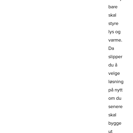
bare
skal
styre
lys og
varme.
Da
slipper
du å
velge
løsning
på nytt
om du
senere
skal
bygge
ut