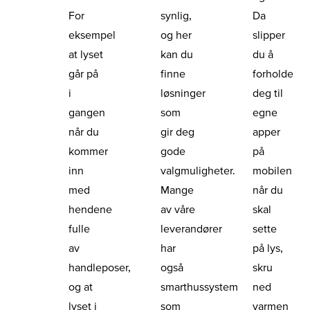
For
synlig,
Da
eksempel
og her
slipper
at lyset
kan du
du å
går på
finne
forholde
i
løsninger
deg til
gangen
som
egne
når du
gir deg
apper
kommer
gode
på
inn
valgmuligheter.
mobilen
med
Mange
når du
hendene
av våre
skal
fulle
leverandører
sette
av
har
på lys,
handleposer,
også
skru
og at
smarthussystem
ned
lyset i
som
varmen