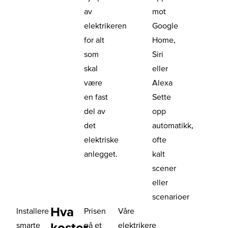
av
mot
elektrikeren
Google
for alt
Home,
som
Siri
skal
eller
være
Alexa
en fast
Sette
del av
opp
det
automatikk,
elektriske
ofte
anlegget.
kalt
scener
eller
scenarioer
Hva
Installere
Prisen
Våre
koster
smarte
på et
elektrikere