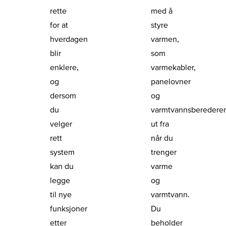
rette
med å
for at
styre
hverdagen
varmen,
blir
som
enklere,
varmekabler,
og
panelovner
dersom
og
du
varmtvannsberedere
velger
ut fra
rett
når du
system
trenger
kan du
varme
legge
og
til nye
varmtvann.
funksjoner
Du
etter
beholder