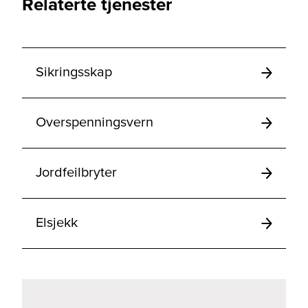
Relaterte tjenester
Sikringsskap
Overspenningsvern
Jordfeilbryter
Elsjekk