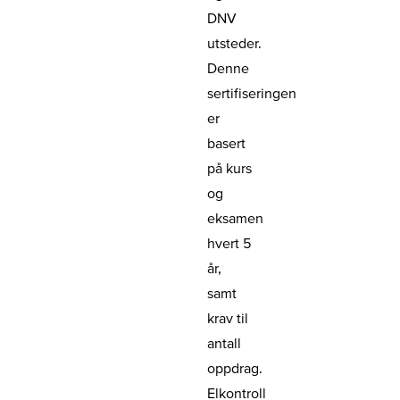
DNV
utsteder.
Denne
sertifiseringen
er
basert
på kurs
og
eksamen
hvert 5
år,
samt
krav til
antall
oppdrag.
Elkontroll