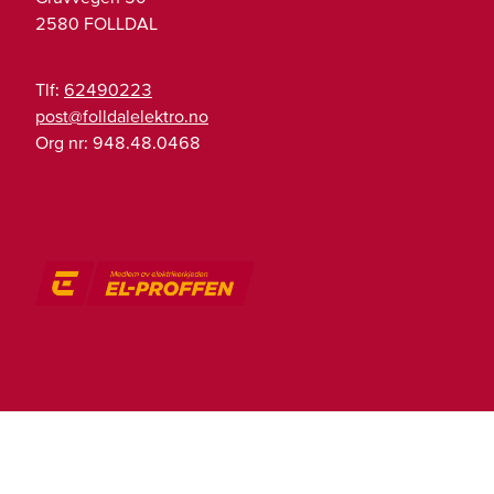
2580
FOLLDAL
Tlf:
62490223
on.ortkeleladllof@tsop
Org nr:
948.48.0468