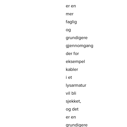
er en
mer
faglig
og
grundigere
gjennomgang
der for
eksempel
kabler
i et
lysarmatur
vil bli
sjekket,
og det
er en
grundigere