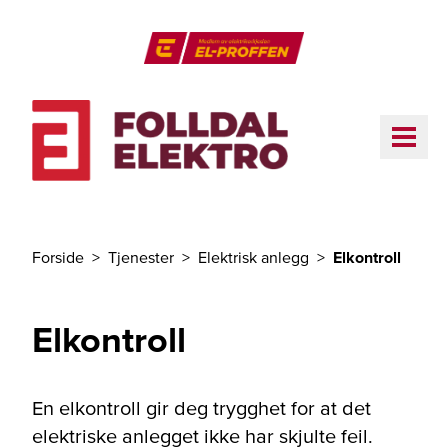
Til hovedinnhold
El-Proffen
ME
Forside
Tjenester
Elektrisk anlegg
Elkontroll
Du er her
Elkontroll
En elkontroll gir deg trygghet for at det
elektriske anlegget ikke har skjulte feil.