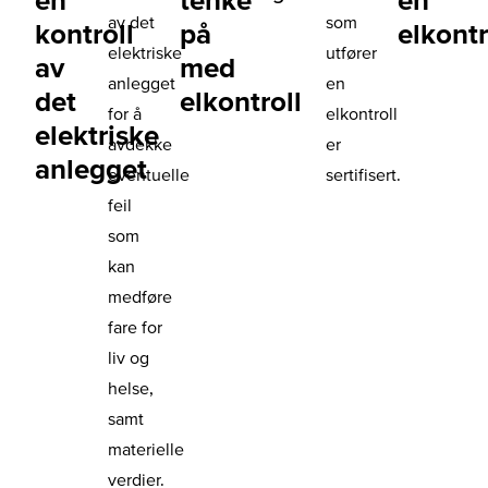
av det
som
kontroll
på
elkontr
elektriske
utfører
av
med
anlegget
en
det
elkontroll
for å
elkontroll
elektriske
avdekke
er
anlegget
eventuelle
sertifisert.
feil
som
kan
medføre
fare for
liv og
helse,
samt
materielle
verdier.