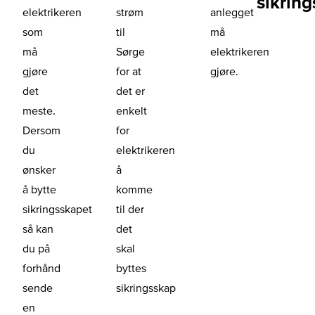
sikrin
elektrikeren
strøm
anlegget
som
til
må
må
Sørge
elektrikeren
gjøre
for at
gjøre.
det
det er
meste.
enkelt
Dersom
for
du
elektrikeren
ønsker
å
å bytte
komme
sikringsskapet
til der
så kan
det
du på
skal
forhånd
byttes
sende
sikringsskap
en