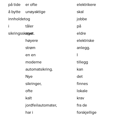
på tide
er ofte
elektrikere
å bytte
unøyaktige
skal
innholdet
og
jobbe
i
tåler
på
sikringsskapet.
mye
eldre
høyere
elektriske
strøm
anlegg.
en en
I
moderne
tillegg
automatsikring.
kan
Nye
det
sikringer,
finnes
ofte
lokale
kalt
krav
jordfeilautomater,
fra de
har i
forskjellige