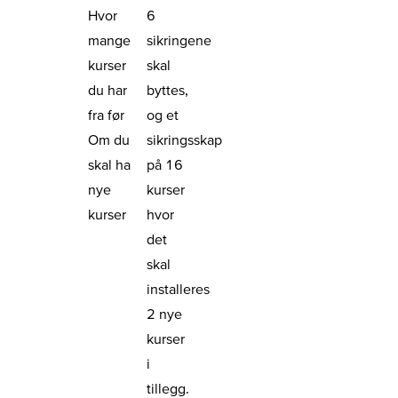
Hvor
6
mange
sikringene
kurser
skal
du har
byttes,
fra før
og et
Om du
sikringsskap
skal ha
på 16
nye
kurser
kurser
hvor
det
skal
installeres
2 nye
kurser
i
tillegg.