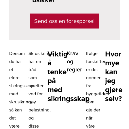
Send oss en forespørsel
Viktig
Hvor
Krav
Dersom
Skrusikringer
Ifølge
og
å
mye
du har
har en
forskriften
regler
et
tråd
er det
tenke
kan
eldre
som
normen
på
jeg
sikringsskap
smelter
fra
med
gjøre
med
ved for
byggetiden
sikringsskap
selv?
skrusikring
høy
som
så kan
belastning,
gjelder
det
og
når
være
disse
våre