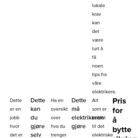
lokale
krav
kan
det
være
lurt å
få
noen
tips fra
våre
elektrikere.
Pris
Dette
Dette
Dette
Ha en
Alt
kan
må
for
er en
oversikt
som er
du
elektrikeren
jobb
over
koblet
å
gjøre
gjøre
hvor
hva du
til det
bytte
selv
det er
trenger
elektriske