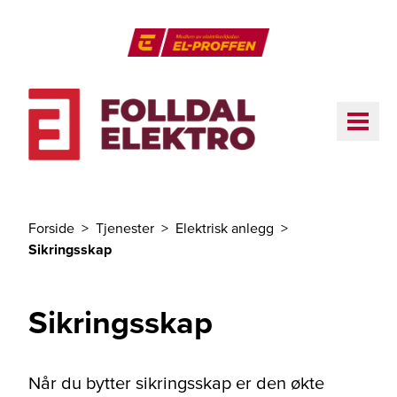
Til hovedinnhold
El-Proffen
ME
Forside
Tjenester
Elektrisk anlegg
Du er her
Sikringsskap
Sikringsskap
Når du bytter sikringsskap er den økte